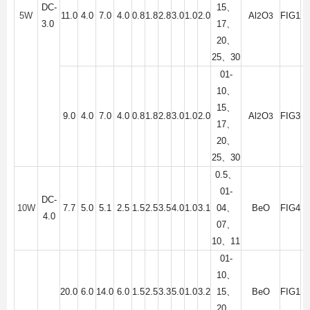
DC-
15
、
5W
11.0
4.0
7.0
4.0
0.8
1.8
2.8
3.0
1.0
2.0
Al
O
FIG1
2
3
3.0
17
、
20
、
25
、
30
01-
10
、
15
、
9.0
4.0
7.0
4.0
0.8
1.8
2.8
3.0
1.0
2.0
Al
O
FIG3
2
3
17
、
20
、
25
、
30
0.5
、
01-
DC-
10W
7.7
5.0
5.1
2.5
1.5
2.5
3.5
4.0
1.0
3.1
04
、
BeO
FIG4
4.0
07
、
10
、
11
01-
10
、
20.0
6.0
14.0
6.0
1.5
2.5
3.3
5.0
1.0
3.2
15
、
BeO
FIG1
20
、