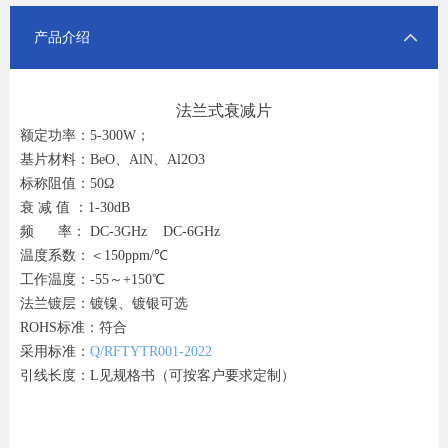
产品介绍
法兰式衰减片
额定功率：5-300W；
基片材料：BeO、AlN、Al2O3
标称阻值：50Ω
衰 减 值 ：1-30dB
频 率： DC-3GHz DC-6GHz
温度系数：＜150ppm/℃
工作温度：-55～+150℃
法兰镀层：镀镍、镀银可选
ROHS标准：符合
采用标准：
Q/RFTYTR001-2022
引线长度：L见规格书（可按客户要求定制）