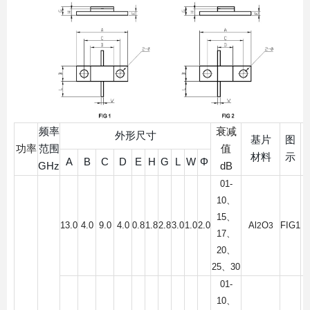
频率
衰减
外形尺寸
基片
图
功率
范围
值
材料
示
A
B
C
D
E
H
G
L
W
Φ
GHz
dB
01-
10
、
15
、
13.0
4.0
9.0
4.0
0.8
1.8
2.8
3.0
1.0
2.0
Al
O
FIG1
2
3
17
、
20
、
25
、
30
01-
10
、