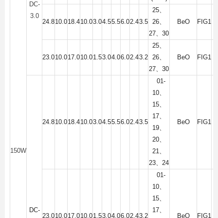
DC-
25
、
3.0
24.8
10.0
18.4
10.0
3.0
4.5
5.5
6.0
2.4
3.5
26
、
BeO
FIG1
27
、
30
25
、
23.0
10.0
17.0
10.0
1.5
3.0
4.0
6.0
2.4
3.2
26
、
BeO
FIG1
27
、
30
01-
10
、
15
、
17
、
24.8
10.0
18.4
10.0
3.0
4.5
5.5
6.0
2.4
3.5
BeO
FIG1
19
、
20
、
150W
21
、
23
、
24
01-
10
、
15
、
DC-
17
、
23.0
10.0
17.0
10.0
1.5
3.0
4.0
6.0
2.4
3.2
BeO
FIG1