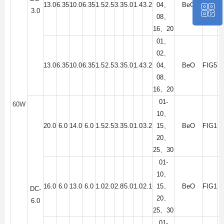
13.0
6.35
10.0
6.35
1.5
2.5
3.3
5.0
1.4
3.2
04
、
BeO
FIG4
ꀥ
0816-2846565
3.0
08
、
16
、
20
微信二维码
01
、
02
、
13.0
6.35
10.0
6.35
1.5
2.5
3.3
5.0
1.4
3.2
04
、
BeO
FIG5
08
、
16
、
20
01-
60W
10
、
20.0
6.0
14.0
6.0
1.5
2.5
3.3
5.0
1.0
3.2
15
、
BeO
FIG1
20
、
25
、
30
01-
10
、
16.0
6.0
13.0
6.0
1.0
2.0
2.8
5.0
1.0
2.1
15
、
BeO
FIG1
DC-
20
、
6.0
25
、
30
01-