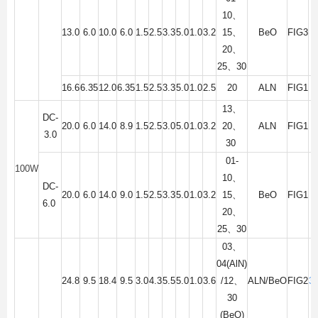
10
、
13.0
6.0
10.0
6.0
1.5
2.5
3.3
5.0
1.0
3.2
15
、
BeO
FIG3
20
、
25
、
30
16.6
6.35
12.0
6.35
1.5
2.5
3.3
5.0
1.0
2.5
20
ALN
FIG1
13
、
DC-
20.0
6.0
14.0
8.9
1.5
2.5
3.0
5.0
1.0
3.2
20
、
ALN
FIG1
3.0
30
01-
100W
10
、
DC-
20.0
6.0
14.0
9.0
1.5
2.5
3.3
5.0
1.0
3.2
15
、
BeO
FIG1
6.0
20
、
25
、
30
03
、
04(AlN)
24.8
9.5
18.4
9.5
3.0
4.3
5.5
5.0
1.0
3.6
/12
、
ALN/BeO
FIG2
3
30
(BeO)