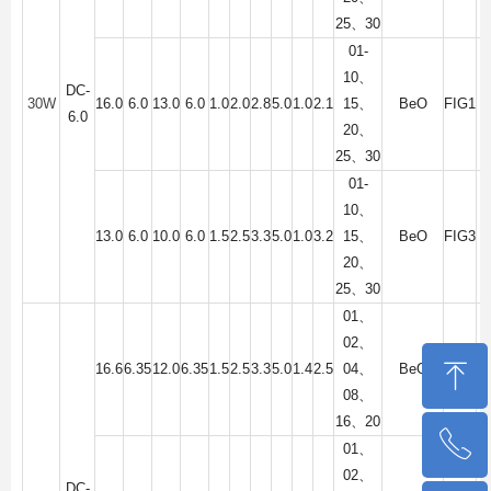
25
、
30
01-
10
、
DC-
30W
16.0
6.0
13.0
6.0
1.0
2.0
2.8
5.0
1.0
2.1
15
、
BeO
FIG1
6.0
20
、
25
、
30
01-
10
、
13.0
6.0
10.0
6.0
1.5
2.5
3.3
5.0
1.0
3.2
15
、
BeO
FIG3
20
、
25
、
30
01
、
02
、
ꁸ
16.6
6.35
12.0
6.35
1.5
2.5
3.3
5.0
1.4
2.5
04
、
BeO
FIG2
08
、
16
、
20
ꂅ
回到顶部
01
、
02
、
DC-